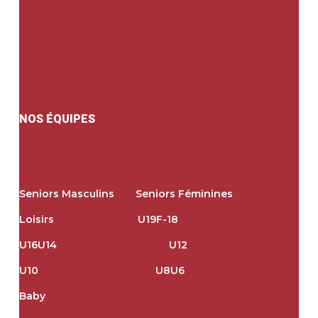
NOS ÉQUIPES
Seniors Masculins
Seniors Féminines
Loisirs
U19
F-18
U16
U14
U12
U10
U8
U6
Baby