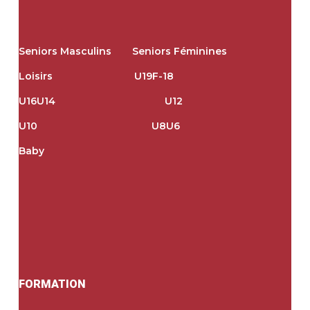
Seniors Masculins
Seniors Féminines
Loisirs
U19
F-18
U16
U14
U12
U10
U8
U6
Baby
FORMATION