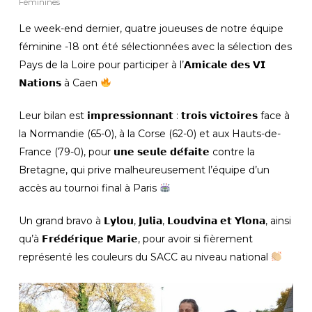
Féminines
Le week-end dernier, quatre joueuses de notre équipe
féminine -18 ont été sélectionnées avec la sélection des
Pays de la Loire pour participer à l’𝗔𝗺𝗶𝗰𝗮𝗹𝗲 𝗱𝗲𝘀 𝗩𝗜
𝗡𝗮𝘁𝗶𝗼𝗻𝘀 à Caen
Leur bilan est 𝗶𝗺𝗽𝗿𝗲𝘀𝘀𝗶𝗼𝗻𝗻𝗮𝗻𝘁 : 𝘁𝗿𝗼𝗶𝘀 𝘃𝗶𝗰𝘁𝗼𝗶𝗿𝗲𝘀 face à
la Normandie (65-0), à la Corse (62-0) et aux Hauts-de-
France (79-0), pour 𝘂𝗻𝗲 𝘀𝗲𝘂𝗹𝗲 𝗱𝗲́𝗳𝗮𝗶𝘁𝗲 contre la
Bretagne, qui prive malheureusement l’équipe d’un
accès au tournoi final à Paris
Un grand bravo à 𝗟𝘆𝗹𝗼𝘂, 𝗝𝘂𝗹𝗶𝗮, 𝗟𝗼𝘂𝗱𝘃𝗶𝗻𝗮 𝗲𝘁 𝗬𝗹𝗼𝗻𝗮, ainsi
qu’à 𝗙𝗿𝗲́𝗱𝗲́𝗿𝗶𝗾𝘂𝗲 𝗠𝗮𝗿𝗶𝗲, pour avoir si fièrement
représenté les couleurs du SACC au niveau national