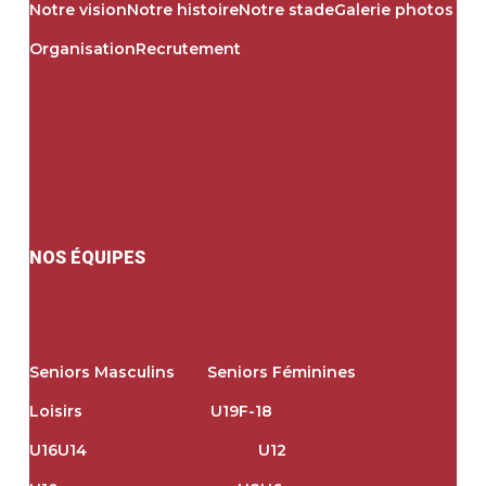
Notre vision
Notre histoire
Notre stade
Galerie photos
Organisation
Recrutement
NOS ÉQUIPES
Seniors Masculins
Seniors Féminines
Loisirs
U19
F-18
U16
U14
U12