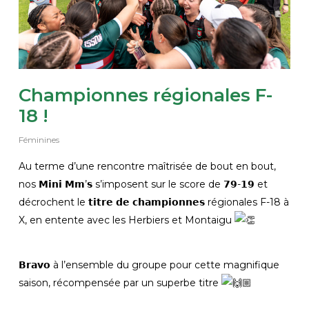
Championnes régionales F-
18 !
Féminines
Au terme d’une rencontre maîtrisée de bout en bout,
nos 𝗠𝗶𝗻𝗶 𝗠𝗺’𝘀 s’imposent sur le score de 𝟳𝟵-𝟭𝟵 et
décrochent le 𝘁𝗶𝘁𝗿𝗲 𝗱𝗲 𝗰𝗵𝗮𝗺𝗽𝗶𝗼𝗻𝗻𝗲𝘀 régionales F-18 à
X, en entente avec les Herbiers et Montaigu
𝗕𝗿𝗮𝘃𝗼 à l’ensemble du groupe pour cette magnifique
saison, récompensée par un superbe titre