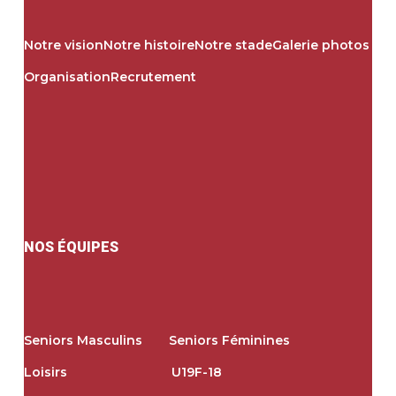
Notre vision
Notre histoire
Notre stade
Galerie photos
Organisation
Recrutement
NOS ÉQUIPES
Seniors Masculins
Seniors Féminines
Loisirs
U19
F-18