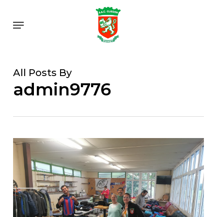
Skip
to
Menu
main
content
All Posts By
admin9776