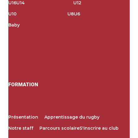
U16
U14
U12
U10
U8
U6
Baby
FORMATION
Présentation
Apprentissage du rugby
Notre staff
Parcours scolaire
S'inscrire au club