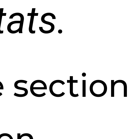
tats.
 section