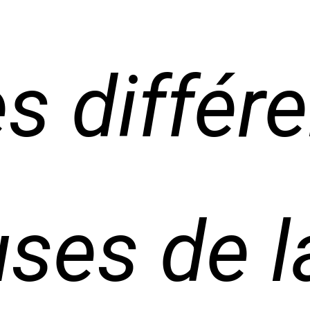
es différ
ses de l