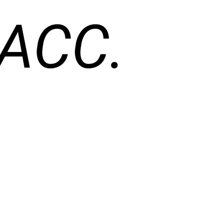
SACC.
s