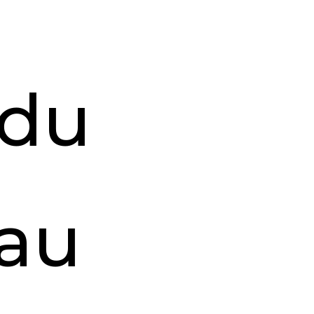
 du
eau