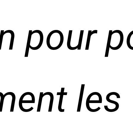
n pour p
ment les