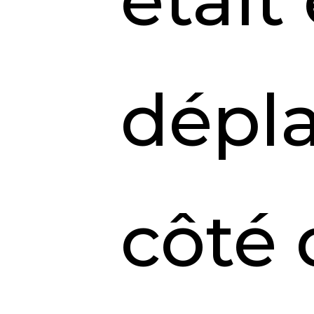
était
dépl
côté