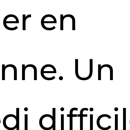
er en
nne. Un
i diffici