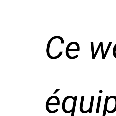
Ce w
équip