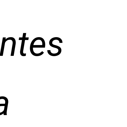
entes
a