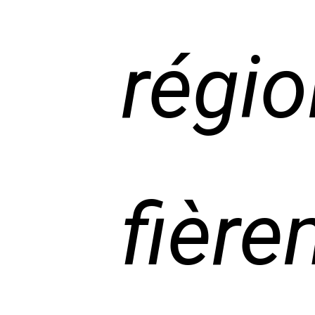
régio
fière