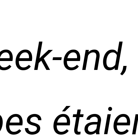
eek-end,
es étaie