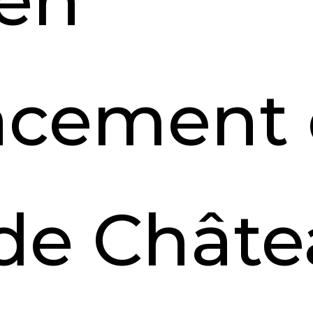
 en
acement
 de Chât