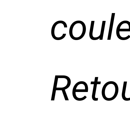
coul
Retou