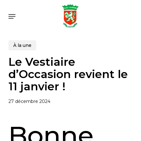
Skip
to
Menu
main
content
À la une
Le Vestiaire
d’Occasion revient le
11 janvier !
27 décembre 2024
Bonne