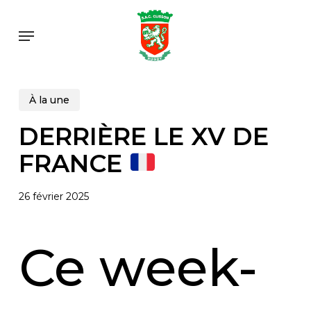
Skip
to
Menu
main
content
À la une
DERRIÈRE LE XV DE
FRANCE
26 février 2025
Ce week-