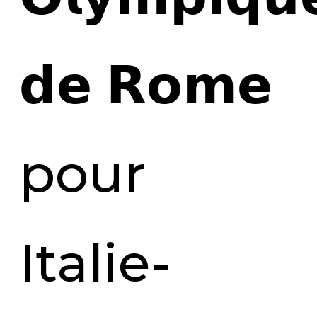
𝗱𝗲 𝗥𝗼𝗺𝗲
pour
Italie-