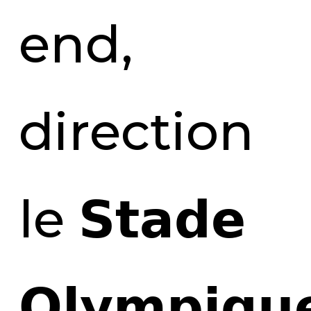
end,
direction
le 𝗦𝘁𝗮𝗱𝗲
𝗢𝗹𝘆𝗺𝗽𝗶𝗾𝘂