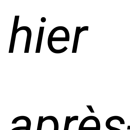
hier
après