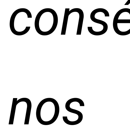
consé
nos