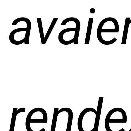
avaie
rende