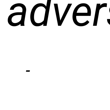
adver
de